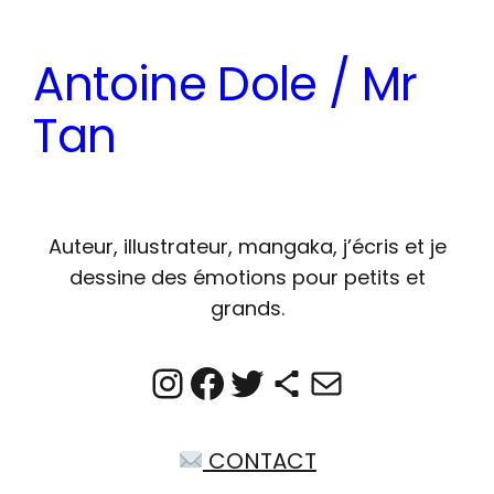
Aller
au
Antoine Dole / Mr
contenu
Tan
Auteur, illustrateur, mangaka, j’écris et je
dessine des émotions pour petits et
grands.
Instagram
Facebook
Twitter
Icône de partage
E-mail
CONTACT